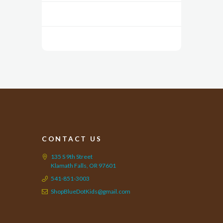
CONTACT US
135 S 9th Street
Klamath Falls, OR 97601
541-851-3003
ShopBlueDotKids@gmail.com