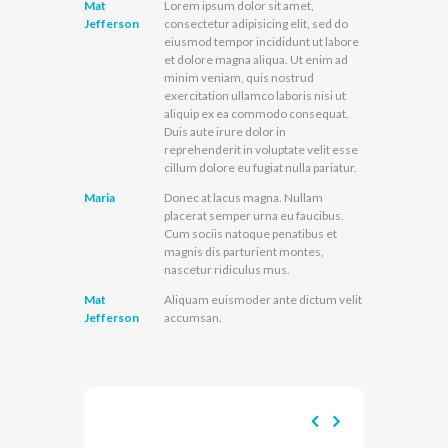
Mat
Lorem ipsum dolor sit amet,
Jefferson
consectetur adipisicing elit, sed do
eiusmod tempor incididunt ut labore
et dolore magna aliqua. Ut enim ad
minim veniam, quis nostrud
exercitation ullamco laboris nisi ut
aliquip ex ea commodo consequat.
Duis aute irure dolor in
reprehenderit in voluptate velit esse
cillum dolore eu fugiat nulla pariatur.
Maria
Donec at lacus magna. Nullam
placerat semper urna eu faucibus.
Cum sociis natoque penatibus et
magnis dis parturient montes,
nascetur ridiculus mus.
Mat
Aliquam euismoder ante dictum velit
Jefferson
accumsan.