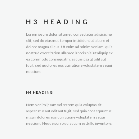
H3 HEADING
Lorem ipsum dolor sit amet, consectetur adipisicing
elit, sed do eiusmod tempor incididunt ut labore et
dolore magna aliqua. Ut enim ad minim veniam, quis
nostrud exercitation ullamco laboris nisi ut aliquip ex
ea commodo consequatm, eaque ipsa qt odit aut
fugit, sed quolores eos qui ratione voluptatem sequi
nesciunt.
H4 HEADING
Nemo enim ipsam vol ptatem quia voluptas sit
aspernatur aut odit aut fugit, sed quia consequuntur
magni dolores eos qui ratione voluptatem sequi
nesciunt. Neque porro quisquam estb illo inventore.