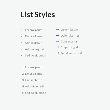
List Styles
Lorem ipsum
Lorem ipsum
Dolor sit amet
Dolor sit amet
Consectetur
Consectetur
Adipisicing elit
Adipisicing elit
Sed do eiusmod
Sed do eiusmod
Lorem ipsum
Dolor sit amet
Consectetur
Adipisicing elit
Sed do eiusmod