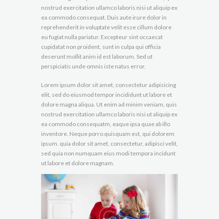
nostrud exercitation ullamco laboris nisi ut aliquip ex
ea commodo consequat. Duis aute irure dolor in
reprehenderit in voluptate velit esse cillum dolore
eu fugiat nulla pariatur. Excepteur sint occaecat
cupidatat non proident, sunt in culpa qui officia
deserunt mollit anim id est laborum. Sed ut
perspiciatis unde omnis iste natus error.
Lorem ipsum dolor sit amet, consectetur adipisicing
elit, sed do eiusmod tempor incididunt ut labore et
dolore magna aliqua. Ut enim ad minim veniam, quis
nostrud exercitation ullamco laboris nisi ut aliquip ex
ea commodo consequatm, eaque ipsa quae ab illo
inventore. Neque porro quisquam est, qui dolorem
ipsum. quia dolor sit amet, consectetur, adipisci velit,
sed quia non numquam eius modi tempora incidunt
ut labore et dolore magnam.