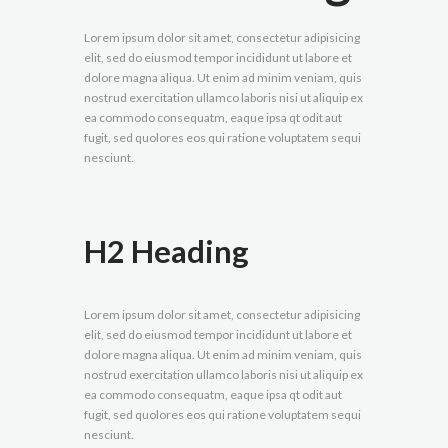
MEDIUM
Lorem ipsum dolor sit amet, consectetur adipisicing
elit, sed do eiusmod tempor incididunt ut labore et
dolore magna aliqua. Ut enim ad minim veniam, quis
BUTTON SMALL
BUTTON
nostrud exercitation ullamco laboris nisi ut aliquip ex
SMALL
ea commodo consequatm, eaque ipsa qt odit aut
fugit, sed quolores eos qui ratione voluptatem sequi
nesciunt.
BUTTON MINI
BUTTON
MINI
H2 Heading
Lorem ipsum dolor sit amet, consectetur adipisicing
elit, sed do eiusmod tempor incididunt ut labore et
dolore magna aliqua. Ut enim ad minim veniam, quis
nostrud exercitation ullamco laboris nisi ut aliquip ex
ea commodo consequatm, eaque ipsa qt odit aut
fugit, sed quolores eos qui ratione voluptatem sequi
nesciunt.