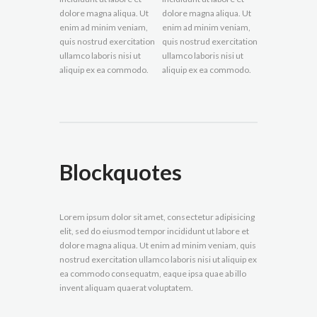
dolore magna aliqua. Ut
dolore magna aliqua. Ut
enim ad minim veniam,
enim ad minim veniam,
quis nostrud exercitation
quis nostrud exercitation
ullamco laboris nisi ut
ullamco laboris nisi ut
aliquip ex ea commodo.
aliquip ex ea commodo.
Blockquotes
Lorem ipsum dolor sit amet, consectetur adipisicing
elit, sed do eiusmod tempor incididunt ut labore et
dolore magna aliqua. Ut enim ad minim veniam, quis
nostrud exercitation ullamco laboris nisi ut aliquip ex
ea commodo consequatm, eaque ipsa quae ab illo
invent aliquam quaerat voluptatem.