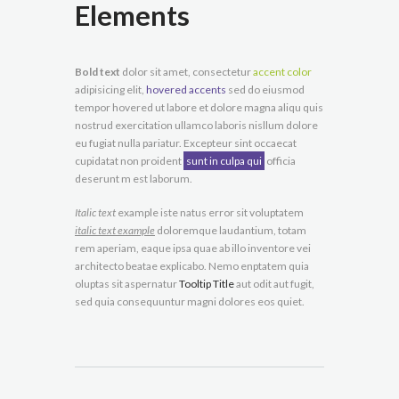
Elements
Bold text
dolor sit amet, consectetur
accent color
adipisicing elit,
hovered accents
sed do eiusmod
tempor hovered ut labore et dolore magna aliqu quis
nostrud exercitation ullamco laboris nisllum dolore
eu fugiat nulla pariatur. Excepteur sint occaecat
cupidatat non proident
sunt in culpa qui
officia
deserunt m est laborum.
Italic text
example iste natus error sit voluptatem
italic text example
doloremque laudantium, totam
rem aperiam, eaque ipsa quae ab illo inventore vei
architecto beatae explicabo. Nemo enptatem quia
oluptas sit aspernatur
Tooltip Title
aut odit aut fugit,
sed quia consequuntur magni dolores eos quiet.